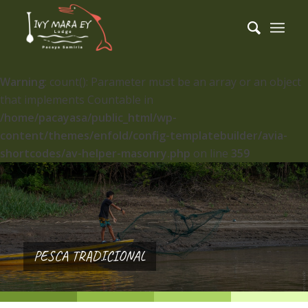
Warning
: count(): Parameter must be an array or an object
that implements Countable in
/home/pacayasa/public_html/wp-
content/themes/enfold/config-templatebuilder/avia-
shortcodes/av-helper-masonry.php
on line
359
PESCA TRADICIONAL